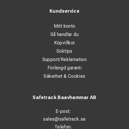
Tomgångsspänning: 85 V
Kundservice
Intermittens:
Mitt konto
160 A / 60 %
Så handlar du
120 A / 100 %
Köpvillkor
Söktips
Elverk – uteffekt
Support/Reklamation
Trefas (400 V):
Förlängd garanti
Säkerhet & Cookies
Max: 7 kVA / 5,6 kW
PRP: 6,5 kVA / 5,2 kW
Safetrack Baavhammar AB
Enfas (230 V):
E-post:
4 kVA / 4 kW
sales@safetrack.se
Telefon: