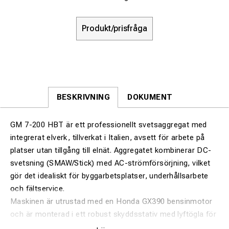
Produkt/prisfråga
BESKRIVNING
DOKUMENT
GM 7-200 HBT är ett professionellt svetsaggregat med
integrerat elverk, tillverkat i Italien, avsett för arbete på
platser utan tillgång till elnät. Aggregatet kombinerar DC-
svetsning (SMAW/Stick) med AC-strömförsörjning, vilket
gör det idealiskt för byggarbetsplatser, underhållsarbete
och fältservice.
Maskinen är utrustad med en Honda GX390 bensinmotor
och är monterad i ett robust skyddsstativ med lyftögla för
säker och enkel hantering.