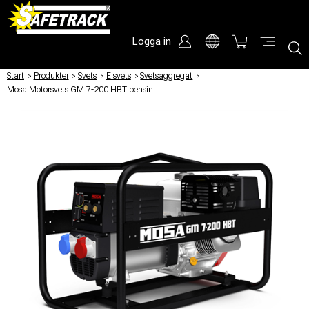
Logga in
Start
/
Produkter
/
Svets
/
Elsvets
/
Svetsaggregat
/
Mosa Motorsvets GM 7-200 HBT bensin