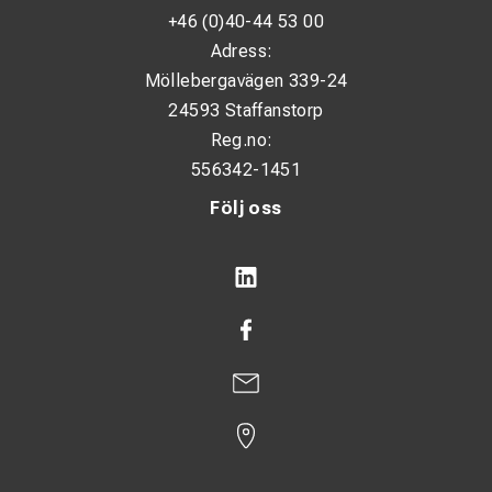
Motor
+46 (0)40-44 53 00
Adress:
Modell: Honda GX390
Möllebergavägen 339-24
Effekt: 8,2 kW (standby)
24593 Staffanstorp
Reg.no:
Varvtal: 3000 rpm
556342-1451
Bränsletank: 6,1 liter
Följ oss
Bränsleförbrukning vid 60 % svetsning: 2,1 l/h
Mått och vikt
Mått (L × B × H): 870 × 529 × 612 mm
Torrvikt: 100 kg