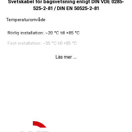
Svetskabel för bågsvetsning enligt DIN VDE 0285-
525-2-81 / DIN EN 50525-2-81
Temperaturområde
Rörlig installation: −20 °C till +85 °C
Fast installation: −35 °C till +85 °C
Tillåten ledartemperatur vid drift: +85 °C
Läs mer ...
Märkspänning AC U0/U: 100/100 V
Provspänning: 1000 V
Minsta böjningsradie (rörlig): 12 × ytterdiametern
KABELKONSTRUKTION
Extra fintrådig blank kopparledare
Kardeluppbyggnad: se tabell