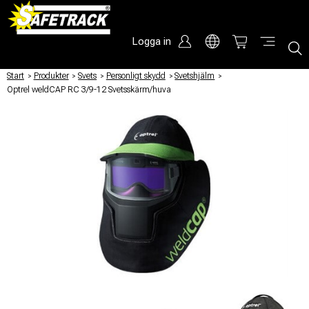
Logga in
Start
/
Produkter
/
Svets
/
Personligt skydd
/
Svetshjälm
/
Optrel weldCAP RC 3/9-12 Svetsskärm/huva