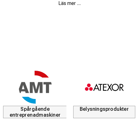
fantastiskt lätt produkt. Eftersom svetskassetten är
Läs mer ...
närmare ögonen är vikten placerad mer mot mitten, vilket
ger större stabilitet och bättre balans. Designen eliminerar
också tryckpunkter och minskar belastningen på
nackområdet.
Optrel weldcap® är en svetshuva med automatisk
dimning. Den kombinerar fördelarna med ett lätt, bekväm
huva och en komplett svetshjälm.
Kombinationen av plast och textilier är unik. Det är mjukt,
där det ska vara bekvämt och starkt där det måste stå
emot smusten.
Med mörka inställningar från DIN 9 till 12 och möjligheten
att låsa i DIN 3, kan svetshuven användas för de flesta
svetsuppgifter, vilket ger dig god sikt och ljus för
Spårgående
Belysningsprodukter
arbetsuppgifterna.
entreprenadmaskiner
Möjligheten att låsa i DIN 3 gör också optrel weldcap®
lämplig för slipning.