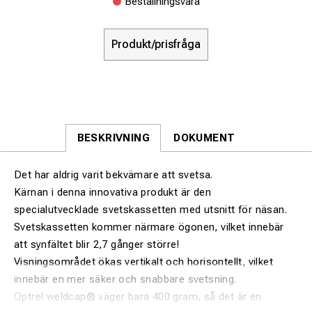
Beställningsvara
Produkt/prisfråga
BESKRIVNING
DOKUMENT
Det har aldrig varit bekvämare att svetsa.
Kärnan i denna innovativa produkt är den
specialutvecklade svetskassetten med utsnitt för näsan.
Svetskassetten kommer närmare ögonen, vilket innebär
att synfältet blir 2,7 gånger större!
Visningsområdet ökas vertikalt och horisontellt, vilket
innebär en mer säker och snabbare svetsning.
Optrel weldcap® väger bara 400 gram, så det är en