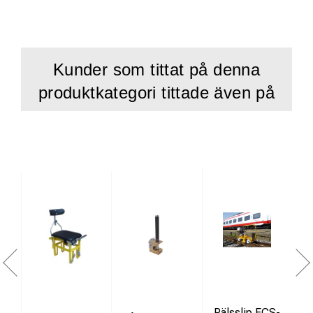
Kapslingsklass IP67
Tekniska data
Kunder som tittat på denna
produktkategori tittade även på
R
T
Rälsslip FCS-