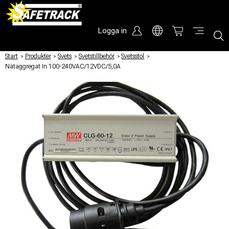
Logga in
Start
/
Produkter
/
Svets
/
Svetstillbehör
/
Svetsstol
/
Nätaggregat In 100-240VAC/12VDC/5,0A