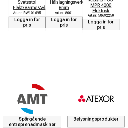
Svetsstol
Hålslagningsverktyg
MPR 4000
Fläkt/Värme/Avlastn
8mm
Elektrisk
RW101695
8001
58692250
Logga in för
Logga in för
Logga in för
pris
pris
pris
L
Spårgående
Belysningsprodukter
entreprenadmaskiner