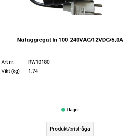
Nätaggregat In 100-240VAC/12VDC/5,0A
Art nr:
RW10180
Vikt (kg)
1.74
I lager
Produkt/prisfråga