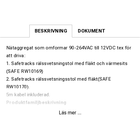
BESKRIVNING
DOKUMENT
Nätaggregat som omformar 90-264VAC till 12VDC tex för
att driva:
1. Safetracks rälssvetsningstol med fläkt och värmesits
(SAFE RW10169)
2. Safetracks rälssvetsningsstol med fläkt(SAFE
RW10170).
5m kabel inkluderad.
Produktfamiljbeskrivning
Switchande, brett inspänningsområde
Läs mer ...
Inbyggd effektfaktorkorrigering, PFC
Skydd mot kortslutning, överbelastning och övertemperatur
Överspänningsskyddad utgång
Uppfyller normer för belysningsapplikationer
Lämplig för LED-belysning