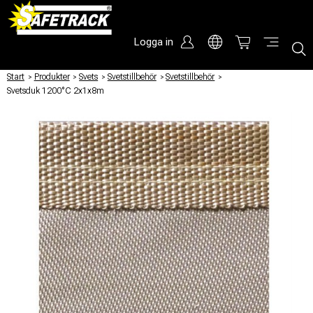
Logga in
Start
/
Produkter
/
Svets
/
Svetstillbehör
/
Svetstillbehör
/
Svetsduk 1200°C 2x1x8m