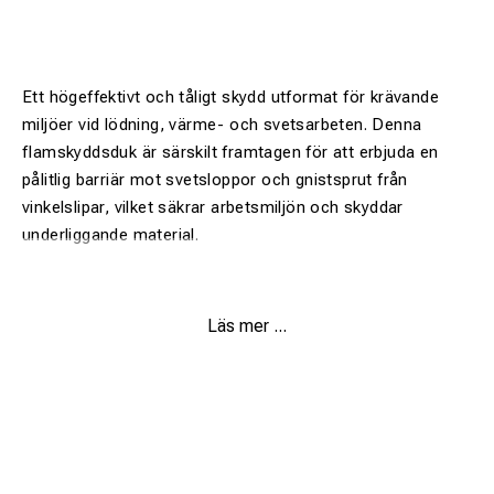
Ett högeffektivt och tåligt skydd utformat för krävande
miljöer vid lödning, värme- och svetsarbeten. Denna
flamskyddsduk är särskilt framtagen för att erbjuda en
pålitlig barriär mot svetsloppor och gnistsprut från
vinkelslipar, vilket säkrar arbetsmiljön och skyddar
underliggande material.
Läs mer ...
Hög temperaturtålighet:
Klarar temperaturer upp till
1200°C, vilket ger ett utmärkt skydd vid de flesta svets-
och värmeapplikationer.
Silikonbehandlat ytskikt:
Det speciella ytskiktet ökar
motståndskraften mot nötning och gör att glödande
partiklar lättare glider av duken.