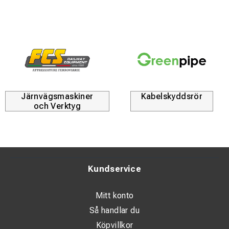
Extra hållbarhet:
Försedd med kantsydda sidor för att
förhindra fransning och säkerställa en lång livslängd även
vid intensiv användning.
Hälsosäkert material:
Tillverkad av helt asbestfritt och
giftfritt material för en trygg och miljövänlig arbetsplats.
Robust barriär:
Ett optimalt val för att täcka känslig
Järnvägsmaskiner
Kabelskyddsrör
utrustning eller inredning som riskerar att skadas av
och Verktyg
vinkelslipssprut och heta metallpartiklar.
Kundservice
Mitt konto
Så handlar du
Köpvillkor