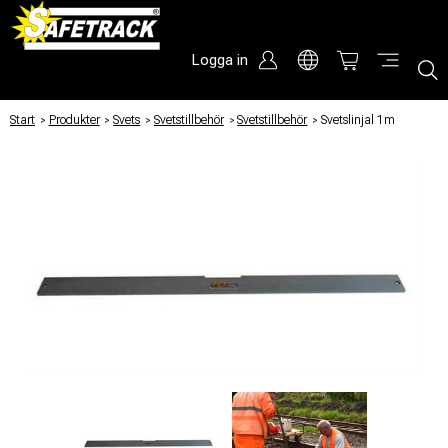
Logga in
Start
/
Produkter
/
Svets
/
Svetstillbehör
/
Svetstillbehör
/
Svetslinjal 1m