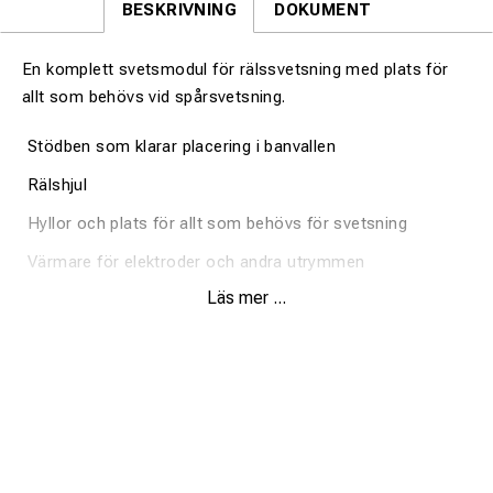
BESKRIVNING
DOKUMENT
En komplett svetsmodul för rälssvetsning med plats för
allt som behövs vid spårsvetsning.
Stödben som klarar placering i banvallen
Rälshjul
Hyllor och plats för allt som behövs för svetsning
Värmare för elektroder och andra utrymmen
Läs mer ...
Dieselgenerator, 4cyl
Växelströmsgenerator
Batteri 12V. 100Ah
Slang och kabelrullar
Målad i gul säkerhetsfärg