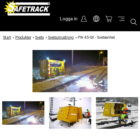
Logga in
Start
/
Produkter
/
Svets
/
Svetsutrustning
/
PW 45-SX - Svetsenhet