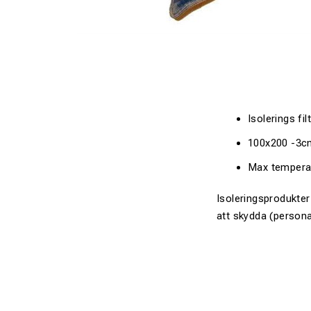
Isolerings
fil
100x200 -3c
Max temperatu
Isoleringsprodukter
att skydda
(
persona