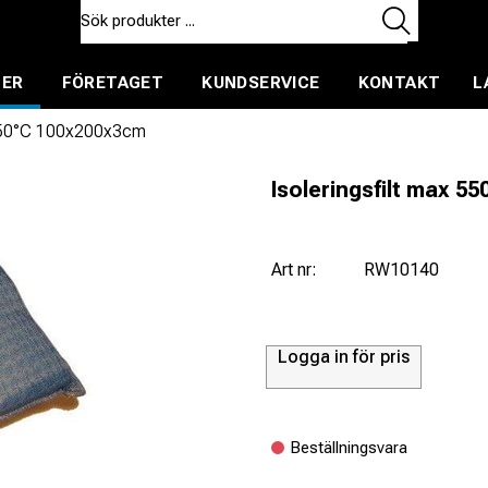
TER
FÖRETAGET
KUNDSERVICE
KONTAKT
L
ent för uthyrning
x 550°C 100x200x3cm
Isoleringsfilt max 5
Art nr:
RW10140
Logga in för pris
Beställningsvara