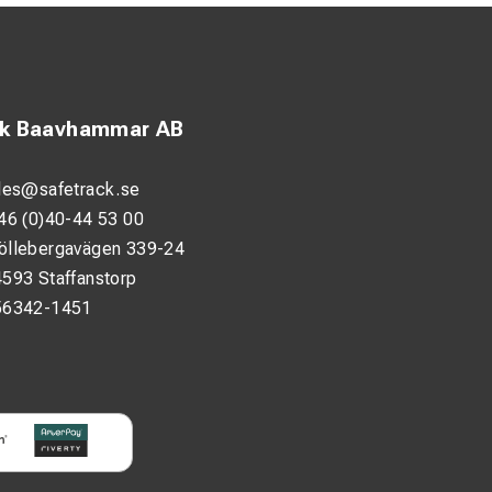
ck Baavhammar AB
les@safetrack.se
46 (0)40-44 53 00
öllebergavägen 339-24
593 Staffanstorp
56342-1451