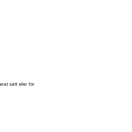
lerat
sätt
eller
för