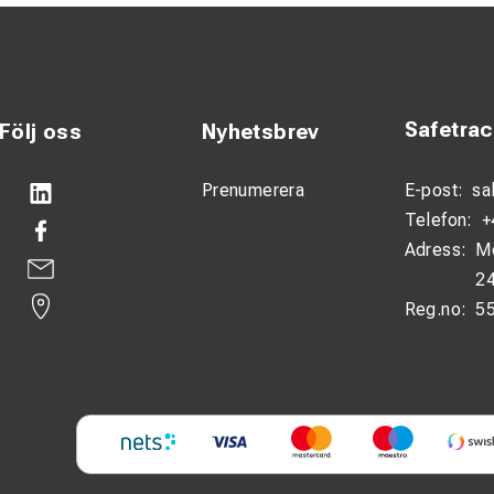
Safetra
Följ oss
Nyhetsbrev
Prenumerera
E-post:
sa
Telefon:
+
Adress:
M
24
Reg.no:
5