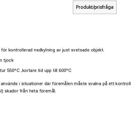
Produkt/prisfråga
t för
kontrollerad
nedkylning
av
just
svetsade
objekt
.
m tjock
r 550ºC ,kortare tid upp till 600ºC
används i
situationer där
föremålen
måste
svalna
på ett kontrol
l
)
skador från
heta föremål
.