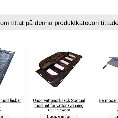
år
till -30 °C
om tittat på denna produktkategori tittad
mått: 1,70 x 0,35 x 0,35 m
 med låsbar
Undervattensliksäck Special
Bärmedar 
a
med nät för vattenavrinning
6
5739600
ör
Logga in för
L