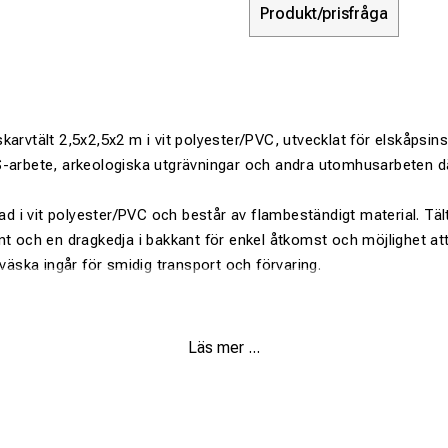
Produkt/prisfråga
arvtält 2,5x2,5x2 m i vit polyester/PVC, utvecklat för elskåpsinst
-arbete, arkeologiska utgrävningar och andra utomhusarbeten där
.
kad i vit polyester/PVC och består av flambeständigt material. Tält
nt och en dragkedja i bakkant för enkel åtkomst och möjlighet att 
rväska ingår för smidig transport och förvaring.
 polyester/PVC
Läs mer ...
nstallationer, kabelskarvning, VVS och utomhusarbete
gt material
i framkant och 1 dragkedja i bakkant