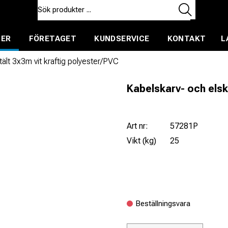
TER
FÖRETAGET
KUNDSERVICE
KONTAKT
L
ent för uthyrning
ält 3x3m vit kraftig polyester/PVC
Kabelskarv- och elsk
Art nr:
57281P
Vikt (kg)
25
Beställningsvara