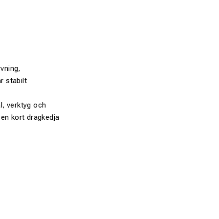
rvning,
 stabilt
al, verktyg och
t en kort dragkedja