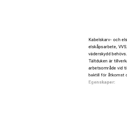
Kabelskarv- och els
elskåpsarbete, VVS,
väderskydd behövs
Tältduken är tillver
arbetsområde vid til
baktill för åtkomst 
Egenskaper:
Vit kraftig p
För kabelska
Tre dragkedjo
Ger vädersky