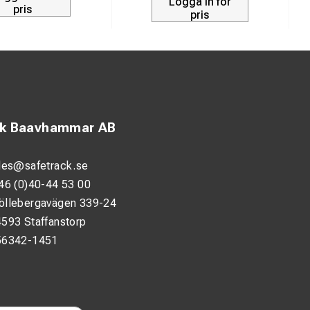
Logga in för
pris
pris
ck Baavhammar AB
les@safetrack.se
46 (0)40-44 53 00
öllebergavägen 339-24
593 Staffanstorp
56342-1451