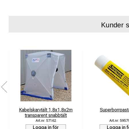
Lämpligt ned 
Förpacknings
Kunder s
Kabelskarvtält 1,8x1,8x2m
Superborrpast
transparent snabbtält
57162
5957
Logga in för
Logga in f