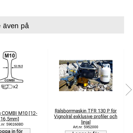
e även på
Rälsborrmaskin TFR 130 P för
g COMBI M10 [12-
E
Vignolräl exklusive profiler och
16,5mm]
linjal
590260BD
5952000
ogga in för