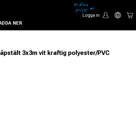
Logga in
ADDA NER
Säkerhetssystem och övervakningssystem
åpstält 3x3m vit kraftig polyester/PVC