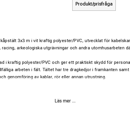
Produkt/prisfråga
kåpstält 3x3 m i vit kraftig polyester/PVC, utvecklat för kabelska
 racing, arkeologiska utgrävningar och andra utomhusarbeten där
.
kad i kraftig polyester/PVC och ger ett praktiskt skydd för person
lfälliga arbeten i fält. Tältet har tre dragkedjor i framkanten sam
och genomföring av kablar, rör eller annan utrustning.
olyester/PVC-duk
Läs mer ...
rvning, elskåpsarbete, VVS, racing och utomhusarbete
r i framkanten och en kort dragkedja baktill
dd för personal, verktyg och arbetsområde