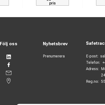
pris
Safetra
Följ oss
Nyhetsbrev
Prenumerera
E-post:
sa
Telefon:
+
Adress:
M
24
Reg.no:
5