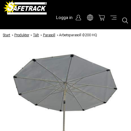
Logga in
Start
/
Produkter
/
Tält
/
Parasoll
/
Arbetsparasoll Ø200 HQ