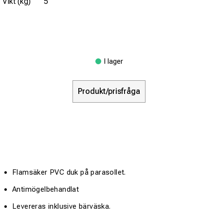
Vikt (kg)
5
I lager
Produkt/prisfråga
Flamsäker PVC duk på parasollet.
Antimögelbehandlat
Levereras inklusive bärväska.