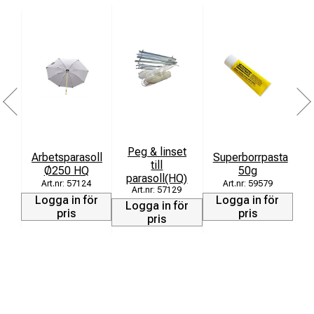
Peg & linset
R
Arbetsparasoll
Superborrpasta
till
Ø250 HQ
50g
parasoll(HQ)
57124
59579
57129
Logga in för
Logga in för
Logga in för
L
pris
pris
pris