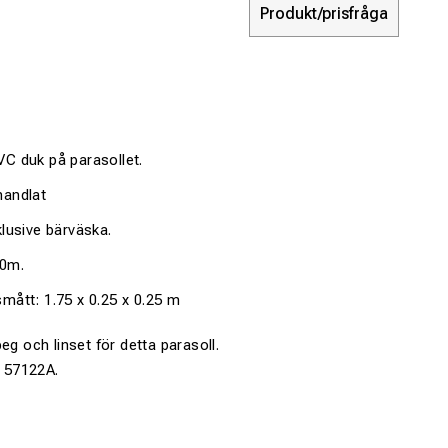
Produkt/prisfråga
C duk på parasollet.
handlat
lusive bärväska.
00m.
mått: 1.75 x 0.25 x 0.25 m
eg och linset för detta parasoll.
e 57122A.