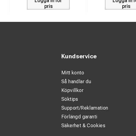
Logga in för
Logga in f
pris
pris
Kundservice
Mitt konto
Så handlar du
Köpvillkor
Söktips
Support/Reklamation
Förlängd garanti
Säkerhet & Cookies