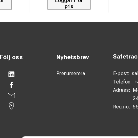
ör
Logga in för
pris
Safetra
Följ oss
Nyhetsbrev
Prenumerera
E-post:
sa
Telefon:
+
Adress:
M
24
Reg.no:
5