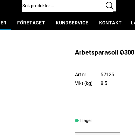
TER
FÖRETAGET
KUNDSERVICE
KONTAKT
L
ent för uthyrning
Arbetsparasoll Ø300
Art nr:
57125
Vikt (kg)
8.5
I lager