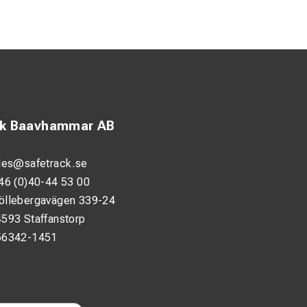
ck Baavhammar AB
les@safetrack.se
46 (0)40-44 53 00
öllebergavägen 339-24
593 Staffanstorp
56342-1451