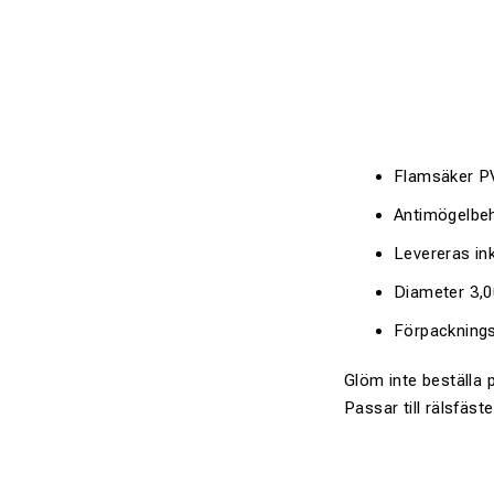
Flamsäker PV
Antimögelbe
Levereras ink
Diameter 3,
Förpacknings
Glöm inte beställa p
Passar till rälsfäst