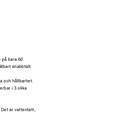
p på bara 60
llbart snabbtält.
a och hållbarhet.
rbar i 3 olika
 Det är vattentätt,