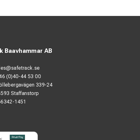
ck Baavhammar AB
les@safetrack.se
46 (0)40-44 53 00
öllebergavägen 339-24
593 Staffanstorp
56342-1451