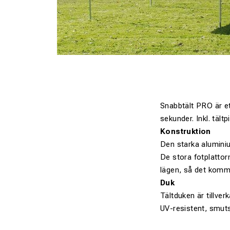
Snabbtält PRO är et
sekunder. Inkl. tält
Konstruktion
Den starka aluminiu
De stora fotplattorn
lägen, så det komme
Duk
Tältduken är tillver
UV-resistent, smuts