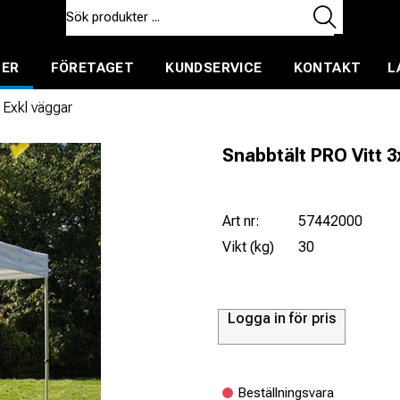
TER
FÖRETAGET
KUNDSERVICE
KONTAKT
L
ent för uthyrning
 Exkl väggar
Snabbtält PRO Vitt 
Art nr:
57442000
Vikt (kg)
30
Logga in för pris
Beställningsvara