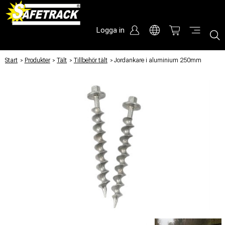
Logga in
Start
/
Produkter
/
Tält
/
Tillbehör tält
/
Jordankare i aluminium 250mm