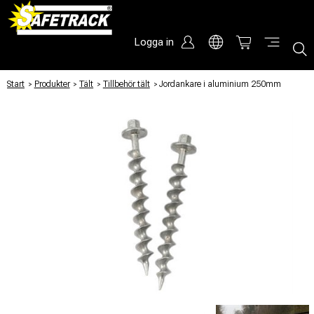
Logga in
Start
/
Produkter
/
Tält
/
Tillbehör tält
/
Jordankare i aluminium 250mm