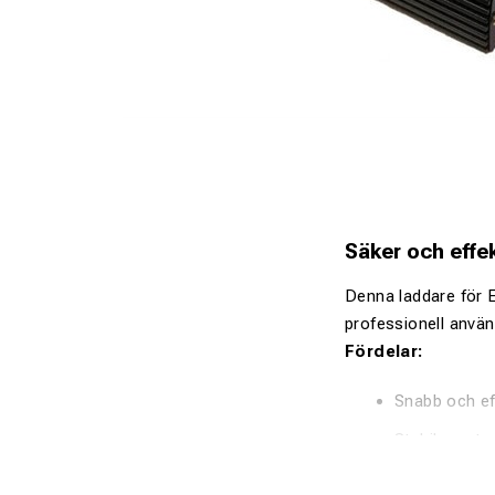
Säker och effe
Denna laddare för E
professionell använd
Fördelar:
Snabb och ef
Stabil presta
Robust och t