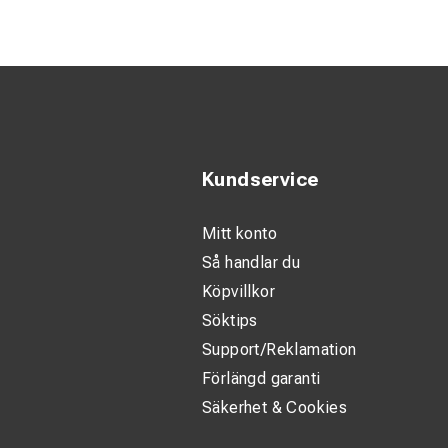
Säker drift 
Enkel att an
Laddaren är utveckl
utan avbrott. Den lev
batterier.
Tack vare sin robus
Kundservice
transportera och ins
Med fokus på säker
Mitt konto
system och behöver 
Så handlar du
Köpvillkor
Tekniska speci
Söktips
Support/Reklamation
Typ: Batteril
Förlängd garanti
Kompatibili
Säkerhet & Cookies
Användningso