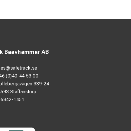
ning måste fungera
vslängden på dina
en är enkel att
ck Baavhammar AB
ndning.
nvänder ECONECT-
les@safetrack.se
46 (0)40-44 53 00
öllebergavägen 339-24
593 Staffanstorp
56342-1451