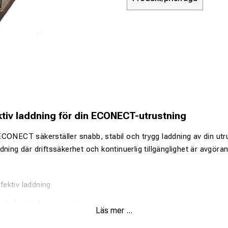
ktiv laddning för din ECONECT-utrustning
CONECT säkerställer snabb, stabil och trygg laddning av din utru
ning där driftssäkerhet och kontinuerlig tillgänglighet är avgöra
fektiv laddning
nda för daglig användning
Läs mer ...
ålig konstruktion