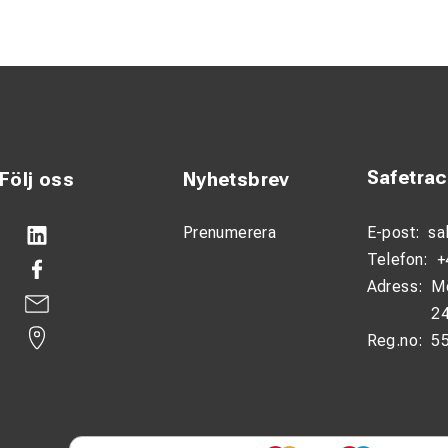
med skydd mot överladdning
sluta och använda
ad för att möta kraven i professionella arbetsmiljöer där utrust
ererar jämn och pålitlig laddning, vilket bidrar till att förlänga li
ta design klarar laddaren både verkstadsmiljöer och fältarbete. D
Safetra
Följ oss
Nyhetsbrev
tallera, vilket gör den idealisk för både stationär och mobil anvä
het och effektivitet är detta en optimal lösning för dig som a
Prenumerera
E-post:
sa
en pålitlig laddningslösning.
Telefon:
+
Adress:
M
fikationer
24
Reg.no:
5
addare
tet: ECONECT-system
mråde: Industri, verkstad och fältarbete