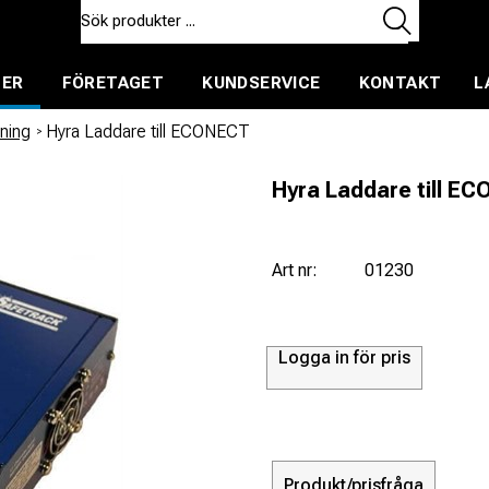
TER
FÖRETAGET
KUNDSERVICE
KONTAKT
L
ent för uthyrning
rning
/
Hyra Laddare till ECONECT
Hyra Laddare till E
Art nr:
01230
Logga in för pris
Produkt/prisfråga