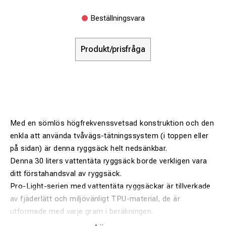
Beställningsvara
Produkt/prisfråga
Med en sömlös högfrekvenssvetsad konstruktion och den
enkla att använda tvåvägs-tätningssystem (i toppen eller
på sidan) är denna ryggsäck helt nedsänkbar.
Denna 30 liters vattentäta ryggsäck borde verkligen vara
ditt förstahandsval av ryggsäck.
Pro-Light-serien med vattentäta ryggsäckar är tillverkade
av fjäderlätt och miljövänligt TPU-material, de är
utformade med varje gram i beräkningen.
Med stor framficka med dragkedja och med reflexer samt