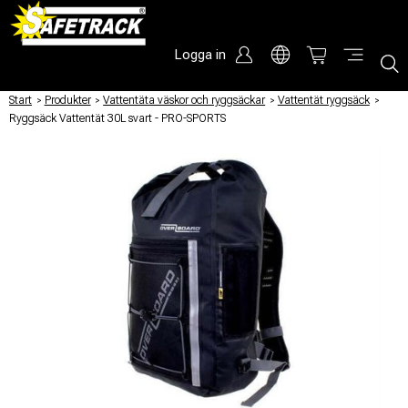
Logga in
Start
/
Produkter
/
Vattentäta väskor och ryggsäckar
/
Vattentät ryggsäck
/
Ryggsäck Vattentät 30L svart - PRO-SPORTS