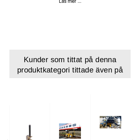
Läs mer ...
de vadderade axelremmarna och den ventilerade baksidan,
är OverBoard Pro-Light vattentäta ryggsäcken en bekväm
och praktisk öljeslagare för idrottsutövare,
friluftsmänniskor, äventyrare, motorcyklister, seglare,
cyklister etc.
100% vattentät ryggsäck - Klass 3: IP66
Kunder som tittat på denna
Flyter säkert om det tappas i vatten
produktkategori tittade även på
Tillverkad av miljövänligt och lätt TPU-tyg
Snabbåtkomstficka med blixtlås fram
2-vägs tätningssystem (traditionell topp- eller
sidokomprimering)
Skyddar innehållet från damm, sand, smuts och vatten
Snabbåtkomstficka med blixtlås fram
Högfrekvenssvetsad konstruktion