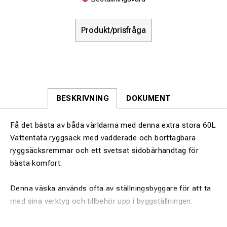
Produkt/prisfråga
BESKRIVNING
DOKUMENT
Få det bästa av båda världarna med denna extra stora 60L
Vattentäta ryggsäck med vadderade och borttagbara
ryggsäcksremmar och ett svetsat sidobärhandtag för
bästa komfort.
Denna väska används ofta av ställningsbyggare för att ta
med sina verktyg och tillbehör upp i byggställningen.
Precis som med alla våra legendariska dry bags, 100%