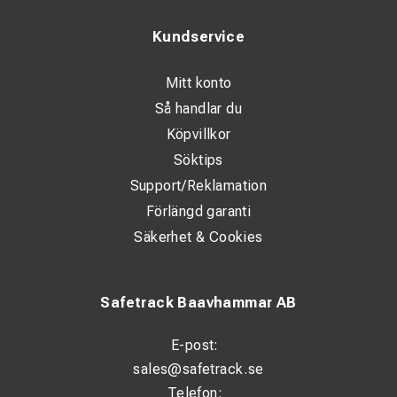
Flyter säkert om den tappas i vatten.
Kundservice
Tålig, torr och lätt att stuva undan.
Mitt konto
Justerbar bröstrem och midjebälte.
Så handlar du
Kraftiga och slitstarka material för tuffa tag.
Köpvillkor
Höjd: 70cm / 27,5 "
Söktips
Diameter: 31cm / 12 "
Support/Reklamation
Omkrets: 96cm / 38 "
Förlängd garanti
Kapacitet: 3.600 cubic inches (60 liter)
Säkerhet & Cookies
Vikt: 1.26kg
Safetrack Baavhammar AB
E-post:
sales@safetrack.se
Telefon: