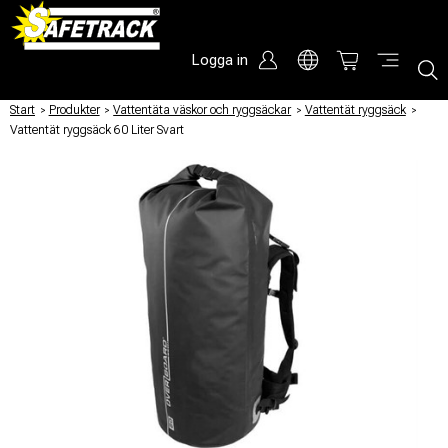
Logga in
Start
/
Produkter
/
Vattentäta väskor och ryggsäckar
/
Vattentät ryggsäck
/
Vattentät ryggsäck 60 Liter Svart