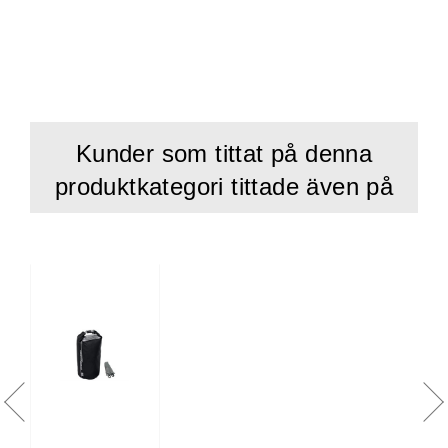
med vattenskotern.
Höjd : 24cm / 9,4"
Diameter : 17,5cm / 6,9"
Omkrets : 58,5cm / 23"
Kunder som tittat på denna
produktkategori tittade även på