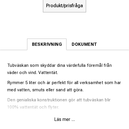
Produkt/prisfråga
BESKRIVNING
DOKUMENT
Tubväskan som skyddar dina värdefulla föremål från
väder och vind. Vattentät.
Rymmer 5 liter och är perfekt för all verksamhet som har
med vatten, smuts eller sand att göra.
Den genialiska konstruktionen gör att tubväskan blir
100% vattentät och flyter.
Axelrem medföljer.
Läs mer ...
Bara att stoppa ner tillhörigheterna i väskan och dra iväg