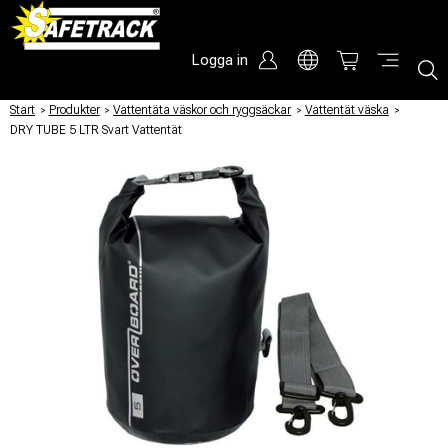
Logga in
Start
/
Produkter
/
Vattentäta väskor och ryggsäckar
/
Vattentät väska
/
DRY TUBE 5 LTR Svart Vattentät