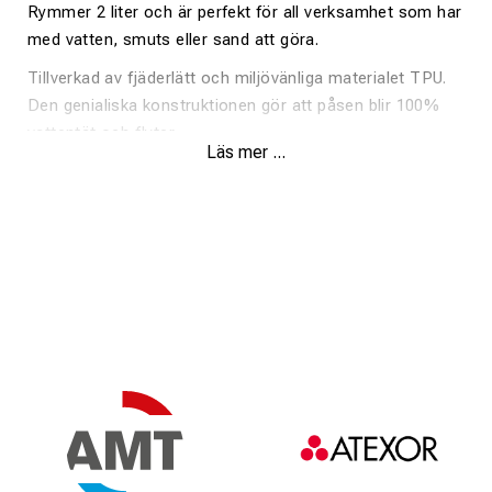
Rymmer 2 liter och är perfekt för all verksamhet som har
med vatten, smuts eller sand att göra.
Tillverkad av fjäderlätt och miljövänliga materialet TPU.
Den genialiska konstruktionen gör att påsen blir 100%
vattentät och flyter.
Läs mer ...
Bara att stoppa ner tillhörigheterna i väskan och dra iväg
med vattenskotern.
H : 13cm / 5,1"
B : 20cm / 7,8"
D : 8cm / 3,1"