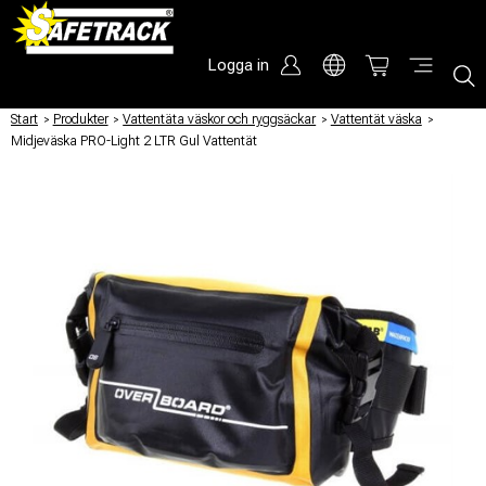
Logga in
Start
/
Produkter
/
Vattentäta väskor och ryggsäckar
/
Vattentät väska
/
Midjeväska PRO-Light 2 LTR Gul Vattentät