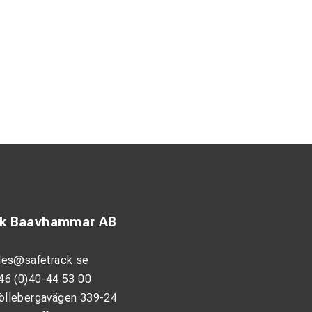
ck Baavhammar AB
les@safetrack.se
46 (0)40-44 53 00
öllebergavägen 339-24