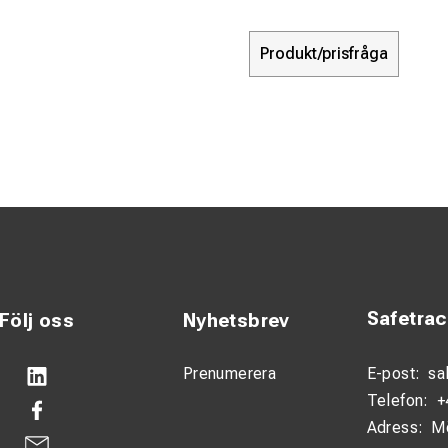
Produkt/prisfråga
Safetra
Följ oss
Nyhetsbrev
Prenumerera
E-post:
sa
Telefon:
+
Adress:
M