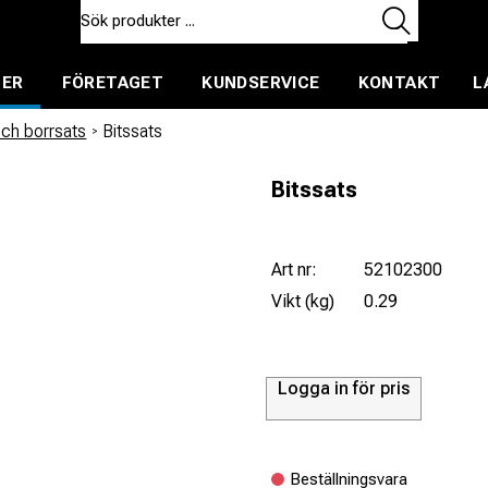
TER
FÖRETAGET
KUNDSERVICE
KONTAKT
L
ent för uthyrning
och borrsats
/
Bitssats
Bitssats
Art nr:
52102300
Vikt (kg)
0.29
Logga in för pris
Beställningsvara