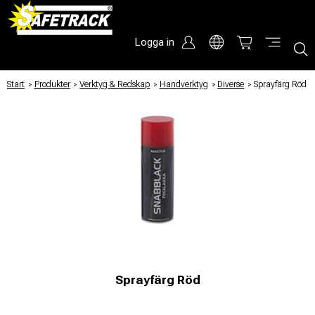
Logga in
Start
/
Produkter
/
Verktyg & Redskap
/
Handverktyg
/
Diverse
/
Sprayfärg Röd
Sprayfärg Röd