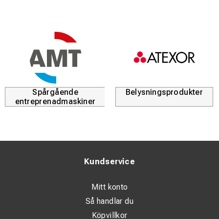
Extra hållbarhet:
Försedd med kantsydda sidor för att
förhindra fransning och säkerställa en lång livslängd även
vid intensiv användning.
Hälsosäkert material:
Tillverkad av helt asbestfritt och
giftfritt material för en trygg och miljövänlig arbetsplats.
Robust barriär:
Ett optimalt val för att täcka känslig
Spårgående
Belysningsprodukter
utrustning eller inredning som riskerar att skadas av
entreprenadmaskiner
vinkelslipssprut och heta metallpartiklar.
Kundservice
Mitt konto
Så handlar du
Köpvillkor