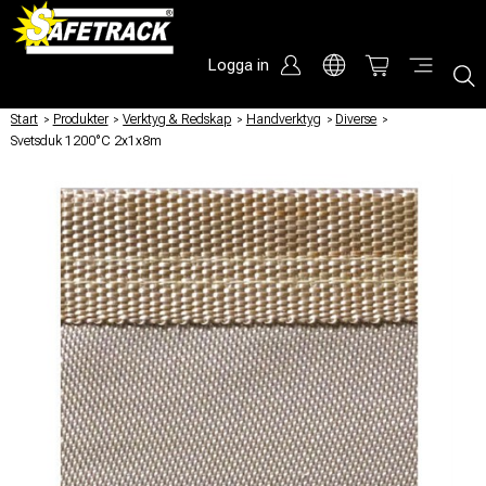
Logga in
Start
/
Produkter
/
Verktyg & Redskap
/
Handverktyg
/
Diverse
/
Svetsduk 1200°C 2x1x8m