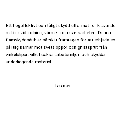
Ett högeffektivt och tåligt skydd utformat för krävande
miljöer vid lödning, värme- och svetsarbeten. Denna
flamskyddsduk är särskilt framtagen för att erbjuda en
pålitlig barriär mot svetsloppor och gnistsprut från
vinkelslipar, vilket säkrar arbetsmiljön och skyddar
underliggande material.
Läs mer ...
Hög temperaturtålighet:
Klarar temperaturer upp till
1200°C, vilket ger ett utmärkt skydd vid de flesta svets-
och värmeapplikationer.
Silikonbehandlat ytskikt:
Det speciella ytskiktet ökar
motståndskraften mot nötning och gör att glödande
partiklar lättare glider av duken.