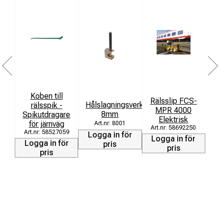
R
Koben till
T
Rälsslip FCS-
Hålslagningsverktyg
rälsspik -
MPR 4000
8mm
Spikutdragare
Elektrisk
för järnväg
8001
58692250
58527059
Logga in för
Logga in för
Logga in för
pris
pris
pris
L