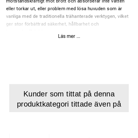
motståndskraftigt mot brott och absorberar inte vatten
eller torkar ut, eller problem med lösa huvuden som är
vanliga med de traditionella trähanterade verktygen, vilket
ger stor förbättrad säkerhet, hållbarhet och
kostnadseffektivitet.
Läs mer ...
Vikt ca 5.5 kg
NON-INSULERADE KEYING HAMMERS överensstämmer
fullständigt med BS 876: 1995
Dessa verktyg är inte isolerade och ska inte användas i
elektrifierade spårområden.
Kunder som tittat på denna
produktkategori tittade även på