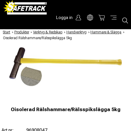
Logga in
Start
/
Produkter
/
Verktyg & Redskap
/
Handverktyg
/
Hammare & Slägga
/
Oisolerad Rälshammare/Rälsspikslägga 5kg
Oisolerad Rälshammare/Rälsspikslägga 5kg
Art nr:
96908047