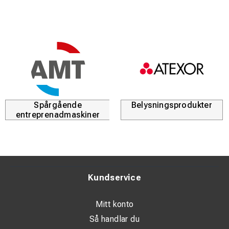
Slägga med fibragummiskaft på 3 kg som ger stabilt,
halksäkert grepp och minskar vibrationer. Fyrkantig slagyta
och chamferade kanter ger effektiva slag och minskar
risken för sprickor i materialet.
Stålhammarskallen är slitstark och långlivad, och två typer
av handtag ger möjlighet att välja bästa komfort och
kontroll.
Spårgående
Belysningsprodukter
entreprenadmaskiner
Kundservice
Mitt konto
Så handlar du