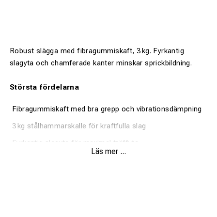
Robust slägga med fibragummiskaft, 3 kg. Fyrkantig
slagyta och chamferade kanter minskar sprickbildning.
Största fördelarna
Fibragummiskaft med bra grepp och vibrationsdämpning
3 kg stålhammarskalle för kraftfulla slag
Fyrkantig slagyta för maximal träffyta
Läs mer ...
Chamferade kanter som minskar sprickbildning
Finns med två typer av handtag
Produktbeskrivning: