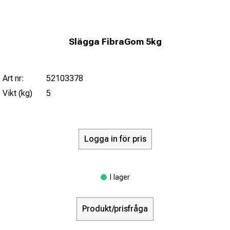
Slägga FibraGom 5kg
Art nr:
52103378
Vikt (kg)
5
Logga in för pris
I lager
Produkt/prisfråga