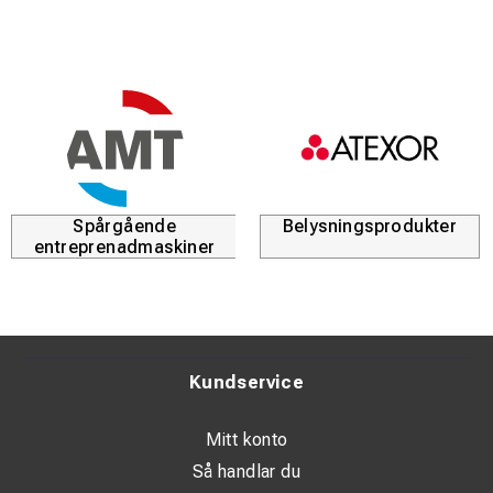
Slägga med fibragummiskaft på 5 kg som ger stabilt,
halksäkert grepp och minskar vibrationer. Fyrkantig slagyta
och chamferade kanter ger effektiva slag och minskar
risken för sprickor i materialet.
Stålhammarskallen är slitstark och långlivad, och två typer
av handtag ger möjlighet att välja bästa komfort och
kontroll.
Spårgående
Belysningsprodukter
entreprenadmaskiner
Kundservice
Mitt konto
Så handlar du