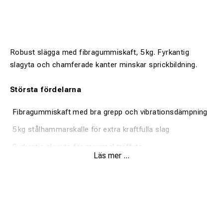
Robust slägga med fibragummiskaft, 5 kg. Fyrkantig
slagyta och chamferade kanter minskar sprickbildning.
Största fördelarna
Fibragummiskaft med bra grepp och vibrationsdämpning
5 kg stålhammarskalle för extra kraftfulla slag
Fyrkantig slagyta för maximal träffyta
Läs mer ...
Chamferade kanter som minskar sprickbildning
Finns med två typer av handtag
Produktbeskrivning: