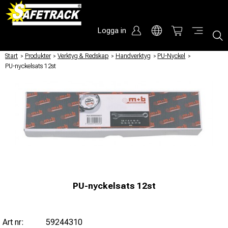
Logga in
Start
/
Produkter
/
Verktyg & Redskap
/
Handverktyg
/
PU-Nyckel
/
PU-nyckelsats 12st
PU-nyckelsats 12st
Art nr:
59244310