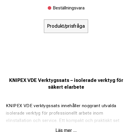
Beställningsvara
Produkt/prisfråga
KNIPEX VDE Verktygssats – isolerade verktyg för
säkert elarbete
KNIPEX VDE verktygssats innehåller noggrant utvalda
isolerade verktyg för professionellt arbete inom
elinstallation och service. Ett kompakt och praktiskt set
för säkert arbete upp till 1000V.
Läs mer ...