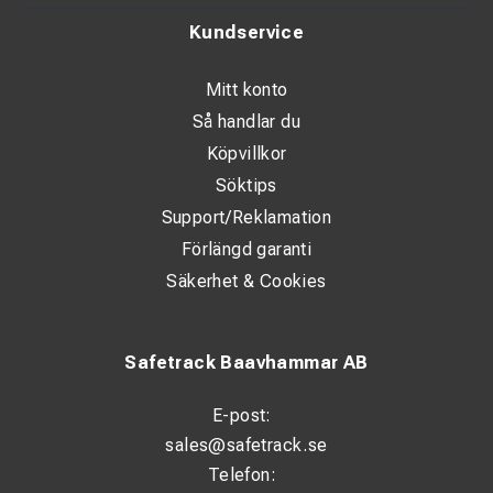
och Phillips-skruvmejslar från Wera.
Kundservice
Tekniska specifikationer
Mitt konto
Så handlar du
Modell: KNIPEX 00 20 13
Köpvillkor
Mått: 370 × 170 × 40 mm
Söktips
Support/Reklamation
VDE-godkänd: Upp till 1000V
Förlängd garanti
Säkerhet & Cookies
Safetrack Baavhammar AB
E-post:
sales@safetrack.se
Telefon: