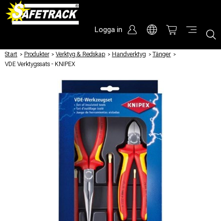
Logga in
Start
/
Produkter
/
Verktyg & Redskap
/
Handverktyg
/
Tänger
/
VDE Verktygssats - KNIPEX