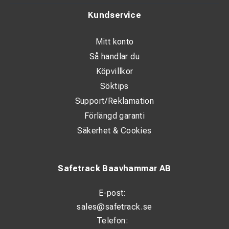
Kundservice
Tekniska specifikationer
Mitt konto
Modell: KNIPEX 00 20 10
Så handlar du
Mått: 370 × 170 × 36 mm
Köpvillkor
Vikt: 0,865 kg
Söktips
Support/Reklamation
Förlängd garanti
Säkerhet & Cookies
Safetrack Baavhammar AB
E-post:
sales@safetrack.se
Telefon: