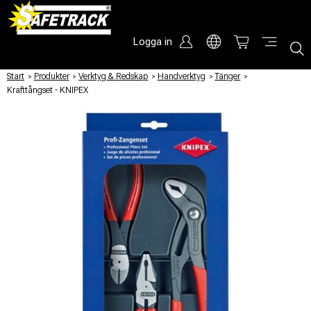
Logga in
Start
/
Produkter
/
Verktyg & Redskap
/
Handverktyg
/
Tänger
/
Krafttångset - KNIPEX