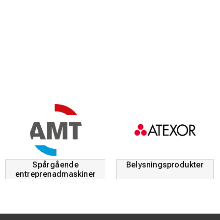
Fördelar:
3 professionella KNIPEX-tänger
Ergonomiska handtag för bra grepp
Hög kvalitet och lång livslängd
Smidig och skyddande förpackning
Produktbeskrivning:
KNIPEX 00 20 10 innehåller kraftkombinationstång, Cobra
polygriptång och kraftsidavbitare. Verktygen är utvecklade
för effektivt och dagligt professionellt användande.
Spårgående
Belysningsprodukter
entreprenadmaskiner
Levereras i kompakt förpackning med transparent lock för
enkel förvaring och transport.