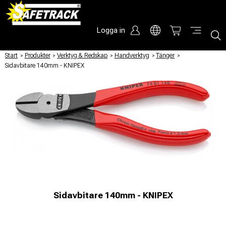
Logga in
Start
/
Produkter
/
Verktyg & Redskap
/
Handverktyg
/
Tänger
/
Sidavbitare 140mm - KNIPEX
Sidavbitare 140mm - KNIPEX