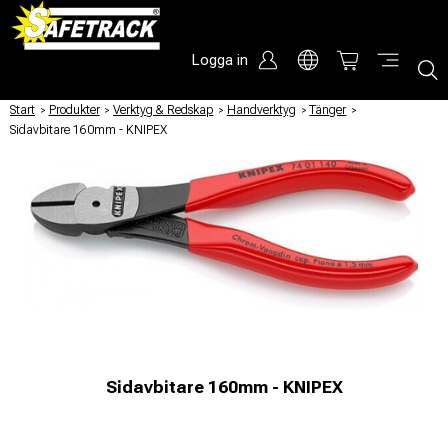
Logga in
Start
/
Produkter
/
Verktyg & Redskap
/
Handverktyg
/
Tänger
/
Sidavbitare 160mm - KNIPEX
Sidavbitare 160mm - KNIPEX