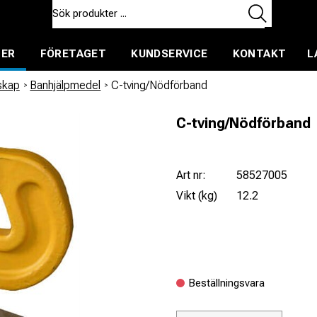
TER
FÖRETAGET
KUNDSERVICE
KONTAKT
L
ent för uthyrning
skap
/
Banhjälpmedel
/
C-tving/Nödförband
C-tving/Nödförband
Art nr:
58527005
Vikt (kg)
12.2
Beställningsvara