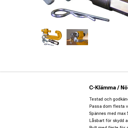
C-Klämma / Nöd
Testad och godkänd 
Passa dom flesta v
Spännes med max 5
Låsbart för skydd a
Bult med fäste för 