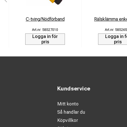
C-tving/Nödförband
Rälsklämma en
58527010
585265
Logga in för
Logga in f
pris
pris
Kundservice
Mitt konto
Så handlar du
Köpvillkor