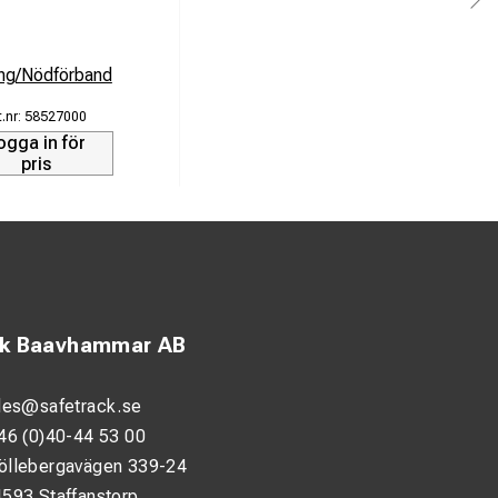
ing/Nödförband
58527000
ogga in för
pris
ck Baavhammar AB
les@safetrack.se
46 (0)40-44 53 00
öllebergavägen 339-24
593 Staffanstorp