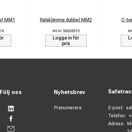
kel MM1
Rälsklämma dubbel MM2
C-tv
10
58526515
ör
Logga in för
L
pris
Safetra
Följ oss
Nyhetsbrev
Prenumerera
E-post:
sa
Telefon:
+
Adress:
M
24