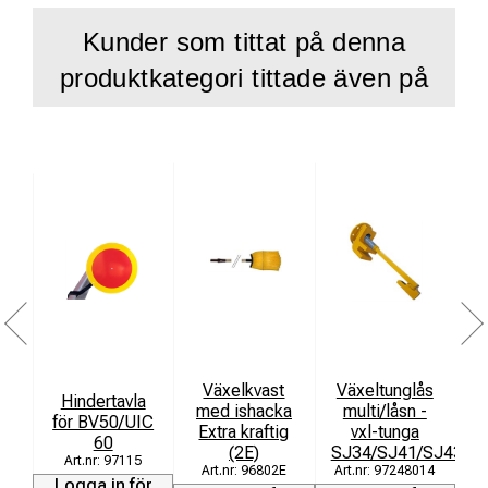
Kunder som tittat på denna
produktkategori tittade även på
Växelkvast
Växeltunglås
Hindertavla
med ishacka
multi/låsn -
för BV50/UIC
Extra kraftig
vxl-tunga
60
(2E)
SJ34/SJ41/SJ43/S
97115
96802E
97248014
Logga in för