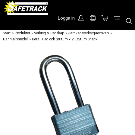
Logga in
Start
/
Produkter
/
Verktyg & Redskap
/
Järnvägsverktyg/redskap
/
Banhjälpmedel
/
Derail Padlock 3/8tum x 2-1/2tum Shackl