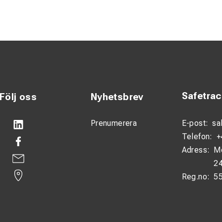
r E-clip-system
e installation (upp till 50% snabbare)
tabel design
tsbelastning för operatörer
trollerad spänningsfördelning
Safetra
Följ oss
Nyhetsbrev
Prenumerera
E-post:
sa
Telefon:
+
Adress:
M
24
Reg.no:
5