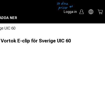
Logga in
ADDA NER
Säkerhetssystem och övervakningssystem
ige UIC 60
 Vortok E-clip för Sverige UIC 60