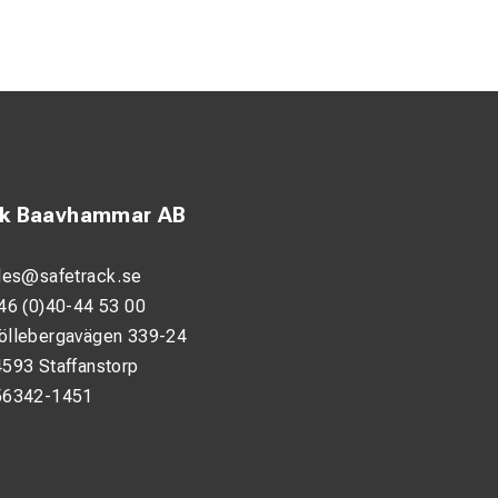
ck Baavhammar AB
les@safetrack.se
46 (0)40-44 53 00
öllebergavägen 339-24
593 Staffanstorp
56342-1451