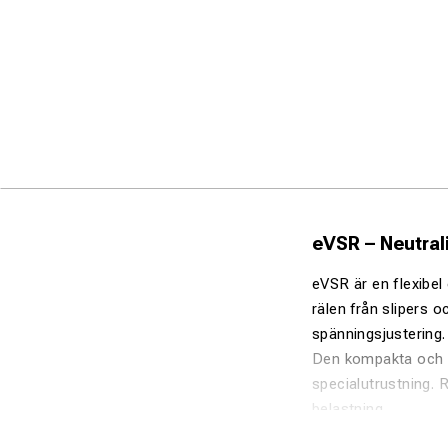
eVSR – Neutrali
eVSR är en flexibel 
rälen från slipers 
spänningsjustering.
Den kompakta och po
specialutrustning. 
belastning.
Fördelar