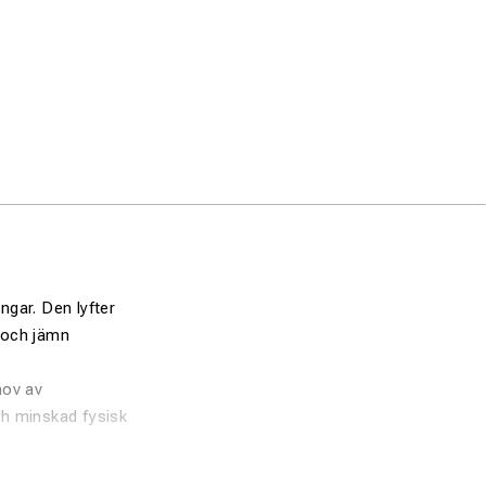
ngar. Den lyfter
t och jämn
hov av
ch minskad fysisk