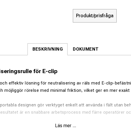
Produkt/prisfråga
BESKRIVNING
DOKUMENT
seringsrulle för E-clip
och effektiv lösning för neutralisering av räls med E-clip-befästni
och möjliggör rörelse med minimal friktion, vilket ger en mer exak
rtabla designen gör verktyget enkelt att använda i fält utan be
Resultatet är en snabbare arbetsprocess med färre operatörer o
Läs mer ...