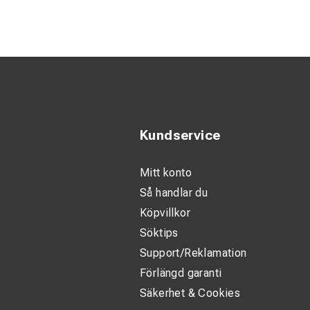
Optimerad fö
Tidsbesparand
Lätt och por
Minskad arbe
Jämn och kon
Kundservice
Mitt konto
Så handlar du
Köpvillkor
Söktips
Support/Reklamation
Förlängd garanti
Säkerhet & Cookies