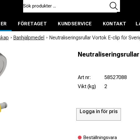
TER
FÖRETAGET
KUNDSERVICE
KONTAKT
L
ent för uthyrning
skap
/
Banhjälpmedel
/
Neutraliseringsrullar Vortok E-clip för Sver
Neutraliseringsrullar
Art nr:
58527088
Vikt (kg)
2
Logga in för pris
Beställningsvara