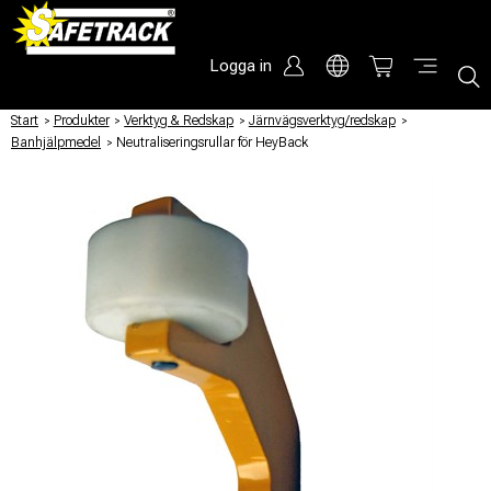
Logga in
Start
/
Produkter
/
Verktyg & Redskap
/
Järnvägsverktyg/redskap
/
Banhjälpmedel
/
Neutraliseringsrullar för HeyBack