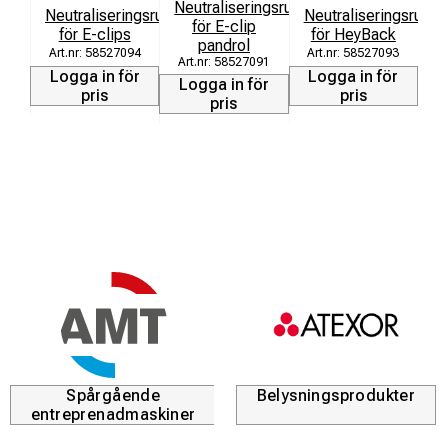
Neutraliseringsrullar
Neutraliseringsrullar
Neutraliseringsrullar
för E-clip
för E-clips
för HeyBack
pandrol
58527094
58527093
58527091
Logga in för
Logga in för
Logga in för
pris
pris
pris
Spårgående
Belysningsprodukter
entreprenadmaskiner