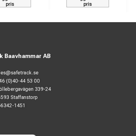
pris
pris
ck Baavhammar AB
les@safetrack.se
46 (0)40-44 53 00
öllebergavägen 339-24
593 Staffanstorp
56342-1451