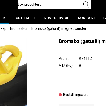
TER
FÖRETAGET
KUNDSERVICE
KONTAKT
L
ent för uthyrning
skap
/
Bromsskor
/
Bromsko (gaturäl) magnet vänster
Bromsko (gaturäl) m
Art nr:
974112
Vikt (kg)
8
Beställningsvara