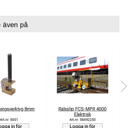
 under belastning.
e även på
rna fungerar som en
rån hjulet. Detta
pställning på
i färdriktningen.
t.
ningsverktyg 8mm
Rälsslip FCS-MPR 4000
V
Elektrisk
8001
58692250
ogga in för
Logga in för