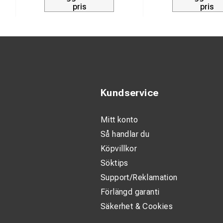
pris
pris
Rälstyp:
SJ 
Stöd:
Stödka
Funktion:
Sj
Kundservice
Mitt konto
Så handlar du
Köpvillkor
Söktips
Support/Reklamation
Förlängd garanti
Säkerhet & Cookies