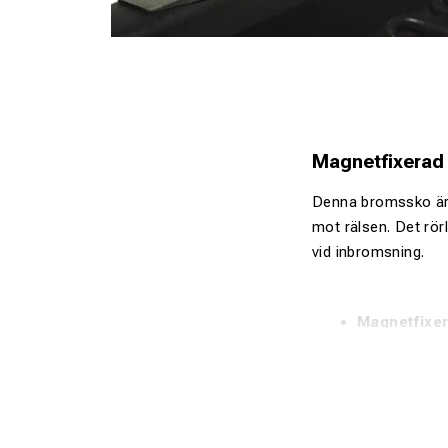
Magnetfixerad 
Denna bromssko är 
mot rälsen. Det rörl
vid inbromsning.
Magnetfixer
vibrationer.
Självinrikta
Vänsterställ
spårplacering