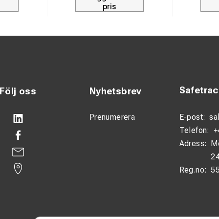
pris
50 och UIC 60
nt på vänster sida
älvinriktande lock och magnetfäste
Safetra
Följ oss
Nyhetsbrev
Prenumerera
E-post:
sa
Telefon:
+
Adress:
M
24
Reg.no:
5