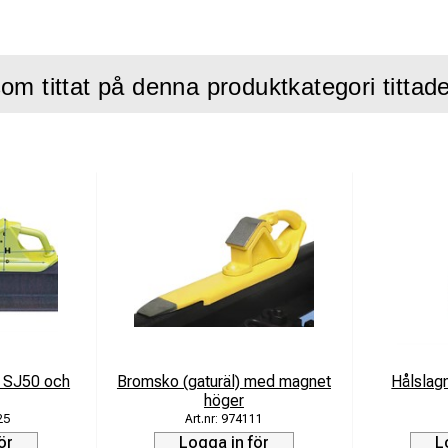
ruktion:
Kraftig utformning som säkerställer att skon ligger kvar
om tittat på denna produktkategori tittad
för att säkra vagnar på spårtyperna SJ 50 och UIC 60. Magnete
att förhindra att skon rubbas ur sitt läge innan hjulet når fram.
på ovansidan minskar punktbelastning genom att centrera trycket f
age och ger en mer förutsägbar bromsverkan vid rangering och up
er sida är anpassad för att ge korrekt stabilitet mot rälshuvudet 
en gör komponenten tydlig för personal som rör sig i spårområde
ationer
 SJ50 och
Bromsko (gaturäl) med magnet
Hålslag
Bromssko med magnet
höger
25
974111
ster
ör
Logga in för
L