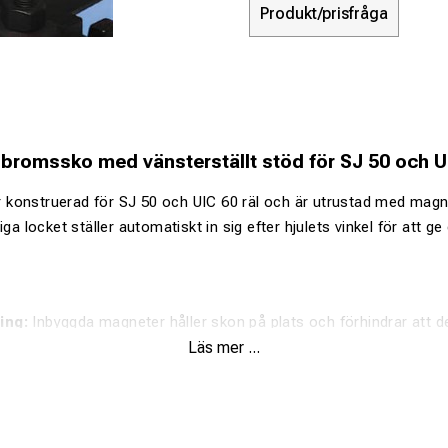
Produkt/prisfråga
bromssko med vänsterställt stöd för SJ 50 och U
konstruerad för SJ 50 och UIC 60 räl och är utrustad med magne
iga locket ställer automatiskt in sig efter hjulets vinkel för att g
ing:
Inbyggda magneter håller skon på plats och förhindrar att den
Läs mer ...
nde lock:
Anpassar positionen efter hjulet för att säkerställa korr
t stöd:
Geometriskt utformad med stödkant på vänster sida för 
.