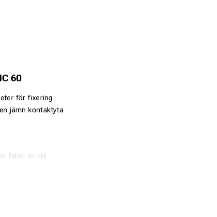
IC 60
ter för fixering
e en jämn kontaktyta
 faller av vid
ekt anliggning.
specifik