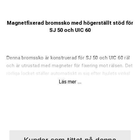
Magnetfixerad bromssko med högerställt stöd för
SJ 50 och UIC 60
Denna bromssko är konstruerad för SJ 50 och UIC 60 räl
och är utrustad med magneter för fixering mot rälsen. Det
rörliga locket ställer automatiskt in sig efter hjulets vinkel
för att ge en jämn kontaktyta vid inbromsning.
Läs mer ...
Magnetfixering:
Inbyggda magneter håller skon på plats
och förhindrar att den faller av vid vibrationer.
Självinriktande lock:
Anpassar positionen efter hjulet
för att säkerställa korrekt anliggning.