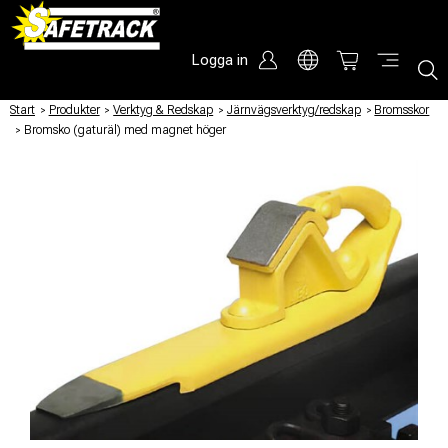
Logga in
Start
/
Produkter
/
Verktyg & Redskap
/
Järnvägsverktyg/redskap
/
Bromsskor
/
Bromsko (gaturäl) med magnet höger