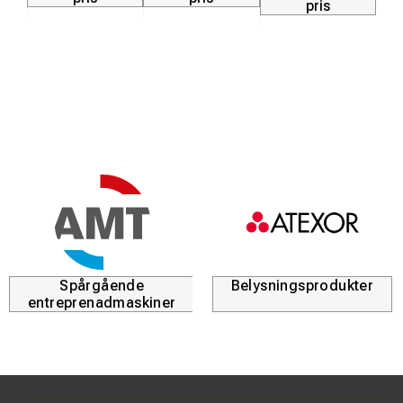
pris
signalfärgen gör komponenten tydlig för personal som rör
sig i spårområdet.
Tekniska specifikationer
Produkttyp:
Bromssko med magnet
Version:
Höger
Rälstyp:
SJ 50 och UIC 60
Stöd:
Stödkant på höger sida
Funktion:
Självinriktande lock och magnetfäste
Spårgående
Belysningsprodukter
entreprenadmaskiner