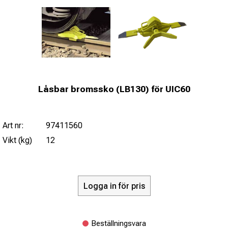
Låsbar bromssko (LB130) för UIC60
Art nr:
97411560
Vikt (kg)
12
Logga in för pris
Beställningsvara