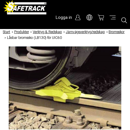
Logga in
Start
/
Produkter
/
Verktyg & Redskap
/
Järnvägsverktyg/redskap
/
Bromsskor
/
Låsbar bromssko (LB130) för UIC60