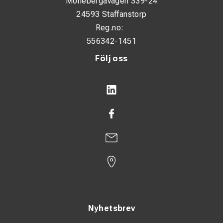
Möllebergavägen 339-24
24593 Staffanstorp
Reg.no:
556342-1451
Följ oss
Nyhetsbrev