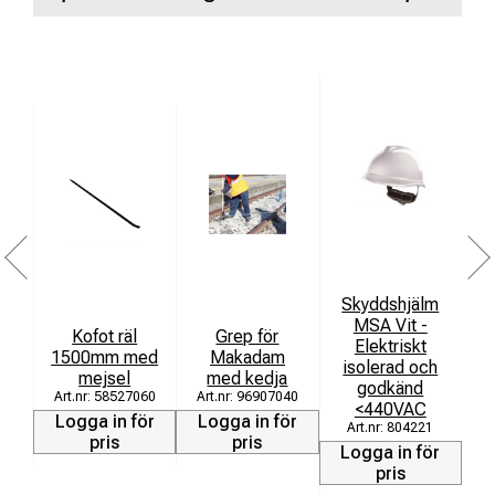
Skyddshjälm
MSA Vit -
Kofot räl
Grep för
K
Elektriskt
1500mm med
Makadam
isolerad och
mejsel
med kedja
godkänd
58527060
96907040
<440VAC
L
Logga in för
Logga in för
804221
pris
pris
Logga in för
pris