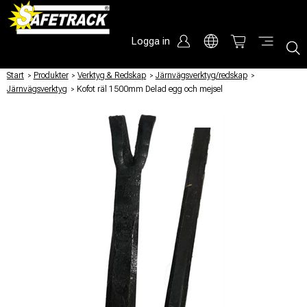
Logga in
Start
/
Produkter
/
Verktyg & Redskap
/
Järnvägsverktyg/redskap
/
Järnvägsverktyg
/
Kofot räl 1500mm Delad egg och mejsel