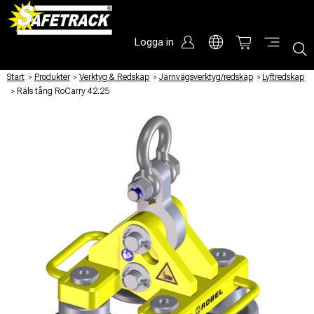
Logga in
Start
/
Produkter
/
Verktyg & Redskap
/
Järnvägsverktyg/redskap
/
Lyftredskap
/
Räls tång RoCarry 42.25