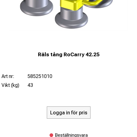
Räls tång RoCarry 42.25
Art nr:
585251010
Vikt (kg)
43
Logga in för pris
Beställningsvara