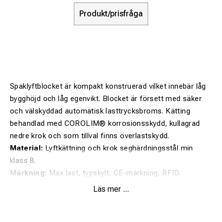
Produkt/prisfråga
Spaklyftblocket är kompakt konstruerad vilket innebär låg
bygghöjd och låg egenvikt. Blocket är försett med säker
och välskyddad automatisk lasttrycksbroms. Kätting
behandlad med COROLIM® korrosionsskydd, kullagrad
nedre krok och som tillval finns överlastskydd.
Material:
Lyftkättning och krok seghärdningsstål min
klass 8.
Märkning:
Max last, typskylt, CE-märkning, RFID.
Säkerhetsfaktor:
4:1
Läs mer ...
Ytbehandling:
Pulverlackerad.
Standard:
SS-EN 13157 och kätting 818-7.