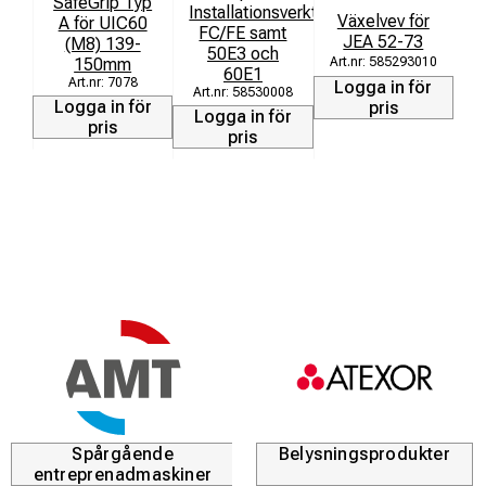
SafeGrip Typ
Installationsverktyg
Växelvev för
A för UIC60
FC/FE samt
cl
JEA 52-73
(M8) 139-
50E3 och
150mm
585293010
60E1
7078
Logga in för
58530008
L
Logga in för
pris
Logga in för
pris
pris
Spårgående
Belysningsprodukter
entreprenadmaskiner