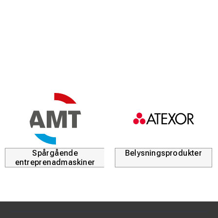
Standard:
SS-EN 13157 och kätting 818-7.
Spårgående
Belysningsprodukter
entreprenadmaskiner