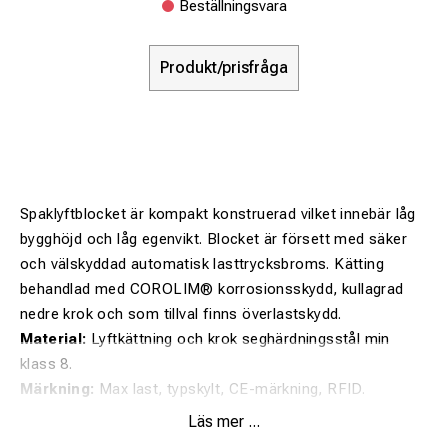
Beställningsvara
Produkt/prisfråga
Spaklyftblocket är kompakt konstruerad vilket innebär låg
bygghöjd och låg egenvikt. Blocket är försett med säker
och välskyddad automatisk lasttrycksbroms. Kätting
behandlad med COROLIM® korrosionsskydd, kullagrad
nedre krok och som tillval finns överlastskydd.
Material:
Lyftkättning och krok seghärdningsstål min
klass 8.
Märkning:
Max last, typskylt, CE-märkning, RFID.
Säkerhetsfaktor:
4:1
Läs mer ...
Ytbehandling:
Pulverlackerad.