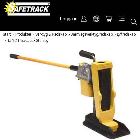
Logga in
Start
/
Produkter
/
Verktyg & Redskap
/
Järnvägsverktyg/redskap
/
Lyftredskap
/
TJ 12 Track Jack Stanley