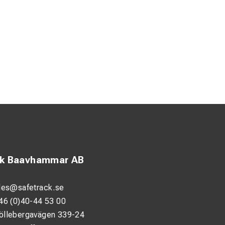
ck Baavhammar AB
les@safetrack.se
46 (0)40-44 53 00
öllebergavägen 339-24