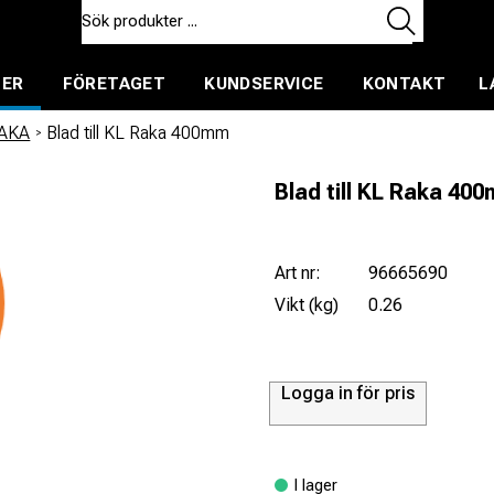
TER
FÖRETAGET
KUNDSERVICE
KONTAKT
L
ent för uthyrning
AKA
/
Blad till KL Raka 400mm
Blad till KL Raka 40
Art nr:
96665690
Vikt (kg)
0.26
Logga in för pris
I lager