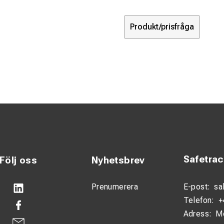
Produkt/prisfråga
Safetra
Följ oss
Nyhetsbrev
Prenumerera
E-post:
sa
Telefon:
+
Adress:
M