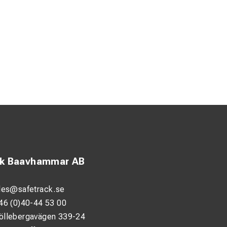
ck Baavhammar AB
les@safetrack.se
46 (0)40-44 53 00
öllebergavägen 339-24