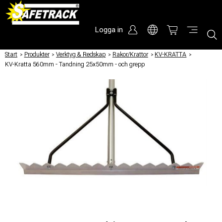
Logga in
Start
/
Produkter
/
Verktyg & Redskap
/
Rakor/Krattor
/
KV-KRATTA
/
KV-Kratta 560mm - Tandning 25x50mm - och grepp