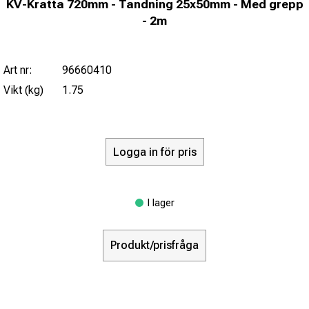
KV-Kratta 720mm - Tandning 25x50mm - Med grepp
- 2m
Art nr:
96660410
Vikt (kg)
1.75
Logga in för pris
I lager
Produkt/prisfråga