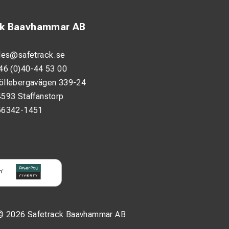
ck Baavhammar AB
les@safetrack.se
46 (0)40-44 53 00
öllebergavägen 339-24
593 Staffanstorp
56342-1451
© 2026 Safetrack Baavhammar AB