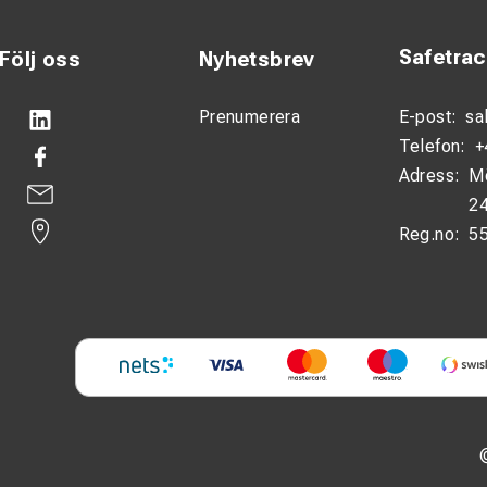
Safetra
Följ oss
Nyhetsbrev
Prenumerera
E-post:
sa
Telefon:
+
Adress:
M
24
Reg.no:
5