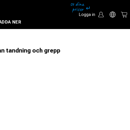
Logga in
ADDA NER
Säkerhetssystem och övervakningssystem
n tandning och grepp