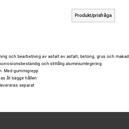
Produkt/prisfråga
mning och bearbetning av asfalt av asfalt, betong, grus och mak
, korrosionsbeständig och slittålig aluminiumlegering
 m. Med gummigrepp
as åt bägge hållen
levereras separat