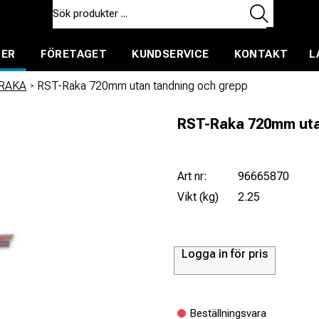
TER
FÖRETAGET
KUNDSERVICE
KONTAKT
L
ent för uthyrning
RAKA
/
RST-Raka 720mm utan tandning och grepp
RST-Raka 720mm uta
Art nr:
96665870
Vikt (kg)
2.25
Logga in för pris
Beställningsvara