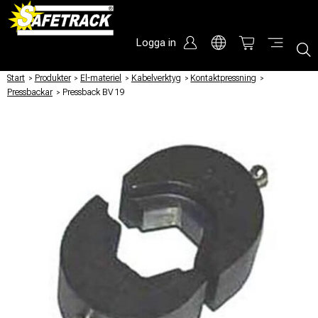
Logga in
Start
/
Produkter
/
El-materiel
/
Kabelverktyg
/
Kontaktpressning
/
Pressbackar
/
Pressback BV 19