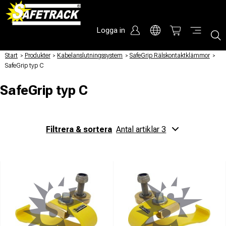
Logga in
Start
/
Produkter
/
Kabelanslutningssystem
/
SafeGrip Rälskontaktklämmor
/
SafeGrip typ C
SafeGrip typ C
Filtrera & sortera
Antal artiklar 3