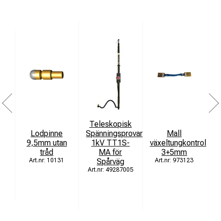
Teleskopisk
Lodpinne
Spänningsprovare
Mall
9,5mm utan
1kV TT1S-
växeltungkontroll
tråd
MA för
3+5mm
10131
Spårväg
973123
49287005